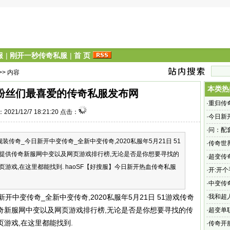
服
|
刚开一秒传奇私服
|
首 页
>> 内容
本类热
实粉丝们最喜爱的传奇私服发布网
·
重归传
2021/12/7 18:21:20 点击：
·
今日新
·
问：配
奇_今日新开中变传奇_全新中变传奇,2020私服年5月21日 51
怎么
·
传奇世
提供传奇新服网中变以及网页游戏排行榜,无论是否是你想要寻找的
了盛大
·
超变传
游戏,在这里都能找到. haoSF【好搜服】今日新开热血传奇私服
奇超变s
·
开:开个
·
中变传
第四天
变传奇_全新中变传奇,2020私服年5月21日 51游戏传奇
·
我和超
奇新服网中变以及网页游戏排行榜,无论是否是你想要寻找的传
·
超变单
游戏,在这里都能找到.
吗?
·
传奇开