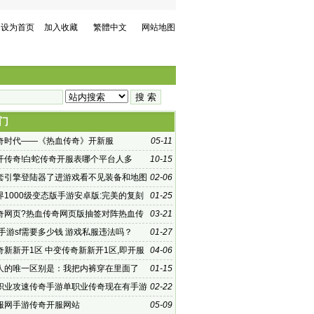
设为首页
加入收藏
繁體中文
网站地图
门
奇时代——《热血传奇》开新服
05-11
开传奇!白蛇传奇开服表哪个平台人多
10-15
套引擎登陆器了进游戏看不见装备和地图
02-06
界1000级变态版手游安卓版:完美的复刻
01-25
奇网页?热血传奇网页版抽签对阵热血传
03-21
f公平公正
手游sf需要多少钱 游戏私服违法吗？
01-27
奇新新开1区 中变传奇新新开1区,即开服
04-06
或合服第三天自动
人的唯一区别是：我把内裤穿在里面了
01-15
职业攻速传奇手游单职业传奇现在有手游
02-22
服网手游传奇开服网站
05-09