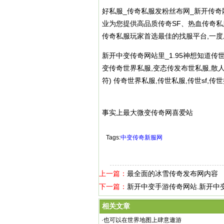
好私服_
传奇私服
发粉丝布网_新开传奇网
业为您提供高品质传奇SF、热血
传奇私
传奇私服
玩家首选最佳的找服平台,一
新开中变传奇网站里_1.95神想知道传世
变传奇世界私服,变态传发布世私服,散人sf发
符) 传奇世界私服,传世私服,传世sf,
事实上最大微变传奇网喜爱站
Tags:
中变传奇新服网
上一篇：
最全面的冰雪传奇发布网内容
下一篇：
新开中变手游传奇网站.新开中
相关文章
·
也可以在世界地图上肆意遨游