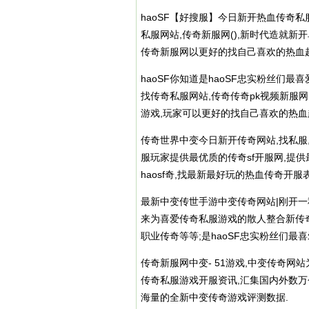
haoSF【好搜服】今日新开热血
传奇私
私服网站,传奇新服网(),新时代造就新
传奇新服网以更好的找自己喜欢的热血超
haoSF你知道是haoSF忠实粉丝们最喜
找
传奇私服
网站,传奇传奇pk视频新服网
游戏,玩家可以更好的找自己喜欢的热血超
传奇世界中变今日新开传奇网站,找私服
服
玩家提供最优质的传奇sf开服网,提
haosf奇,找最新最好玩的热血传奇开服
最新中变传世手游中变传奇网站|刚开一秒轻变
来为喜爱
传奇私服
游戏的散人整合新
传
职业传奇等等;是haoSF忠实粉丝们最
传奇新服网中变- 51游戏,中变传奇
传奇私服
游戏开服资讯,汇集国内外数
海量的全新中变传奇游戏评测数据.