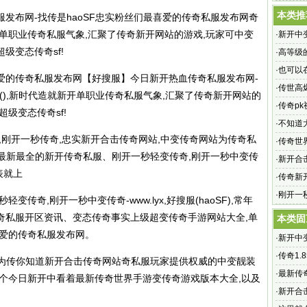
本类推
服
发布网-找传是haoSF忠实粉丝们最喜爱的
传奇私服
发布网奇
开单职业
传奇私服
气象,汇聚了传奇新开网站的游戏,玩家可中变
·
新开中
级变态传奇sf!
的传奇
·
高等级
·
也可以
爱的
传奇私服
发布网【好搜服】今日新开热血
传奇私服
发布网-
·
传世高
(),新时代造就新开单职业
传奇私服
气象,汇聚了传奇新开网站的
·
传奇p
级变态传奇sf!
一强者新
·
不知道
,刚开一秒传奇,忠实新开合击传奇网站,中变传奇网站为
传奇私
·
传奇世
供最新最全的新开
传奇私服
、刚开一秒轻变传奇,刚开一秒中变传
了盛大
·
新开合
表就上
欢迎的一
·
传奇新
·
刚开一
传奇,刚开一秒中变传奇-www.lyx,好搜服(haoSF),常年
传奇网
奇私服
开区资讯、变态传奇事实上级超变传奇手游网站大全,单
本类固
喜爱的
传奇私服
发布网。
·
新开中
的传奇
·
传奇1.
网站为传你知道新开合击传奇网站奇私服玩家提供权威的中变靓装
英雄 大
·
最新传
万个今日新开中看着最新传奇世界手游变传奇游戏版本大全,以及
界到!最
·
新开合