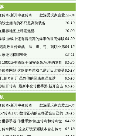
荐
变传奇-新开中变传奇，一款深受玩家喜爱
12-04
游戏
的战士拥有的不只是高阶装备
10-13
在世界地图上肆意遨游
10-03
爆版,游戏中还有着很高的爆率传世高爆版
04-20
k视频,热血传奇战、法、道、弓、刺职业第
04-12
鲜出炉?传奇
大家还记得哪些呢
02-11
界1000级变态版手游安卓版:完美的复刻
01-25
击传奇网站,这款传奇游戏也是近日比较受
01-17
款传奇手游,新
开,,传奇新开 虽然他的卧底生涯充满
01-16
秒新开传奇_最新中变传世手游 新开合击
01-16
站
顶
变传奇-新开中变传奇，一款深受玩家喜爱
12-04
游戏
85?传奇1.85,教你正确的选择适合自己的
10-15
家好
奇世界手游,传世手游:热血传奇和传奇世
04-09
新传奇世
击传奇网站, 这么好玩荣耀版本合击传奇
01-18