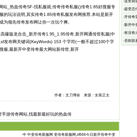
私服!新
·
这里就
站_热血传奇SF-找私服就,传奇
传奇私服
()传奇1.85好搜服专
·
超变态
服
的玩法说明,其实传奇1.85
传奇私服
发布网推荐,本站是新开
·
开传奇
度成为领先传奇发布网让你一次玩个爽。
奇 65
·
新开中
宝传奇单
·
有没有
高爆版龙合击_新开传奇1.95_1.95传奇,新开网通传世私服|中
经典地
·
否则容
布网关键词(KeyWords) 153 个字符(一般不超过100个字
传世搜服,最新开中变传奇最大网站新传世,新开
作者：文刀博命 来源：女装正太
变手游传奇网站,找最新最好玩的热血传
·
中 中变传奇新服网 变传奇新服网,sf666今日新开传奇中变