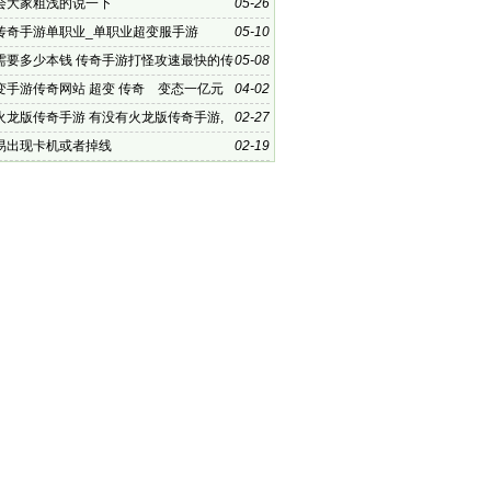
开合击传
会大家粗浅的说一下
05-26
传奇手游单职业_单职业超变服手游
05-10
需要多少本钱 传奇手游打怪攻速最快的传
05-08
03超变传奇网页 超
变手游传奇网站 超变 传奇 变态一亿元
04-02
机版_299
火龙版传奇手游 有没有火龙版传奇手游,
02-27
图苍月岛、
易出现卡机或者掉线
02-19