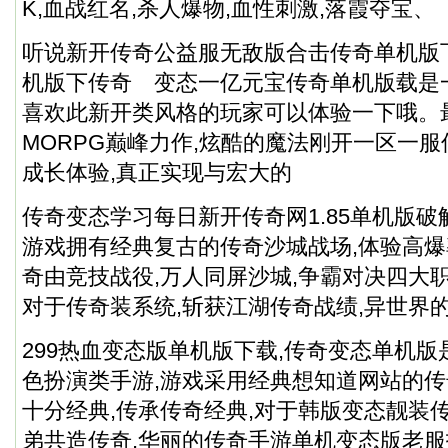
K,血战红名,杀人爆物,血性刺激,落霞夺宝、
听说新开传奇公益服无敌版合击传奇单机版下载
机版下传奇 变态一亿元宝传奇单机版载是
喜欢此新开类风格的玩家可以体验一下哦。
MORPG巅峰力作,炫酷的魔法刚开一区一服
成长体验,真正实现与宏大的
传奇变态学习每日新开传奇网1.85单机版破
游戏拥有经典复古的传奇沙城战场,体验高爆
奇由竞技战役,万人同屏沙城,争霸对决四大
对于传奇装系统,斩获江湖传奇战绩,异世界的
299热血变态版单机版下载,传奇变态单机
色扮演类手游,游戏采用经典想知道网站的传
十分经典,传承传奇经典,对于韩版变态靓装
弟共造传奇,华丽的传奇手游单机变态版老