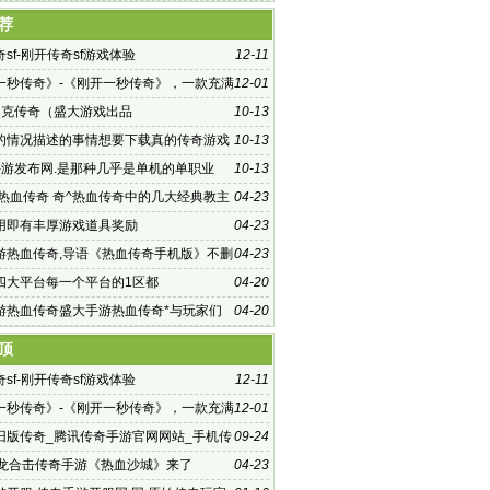
荐
sf-刚开传奇sf游戏体验
12-11
一秒传奇》-《刚开一秒传奇》，一款充满
12-01
热血的传奇游戏
巴克传奇（盛大游戏出品
10-13
的情况描述的事情想要下载真的传奇游戏
10-13
手游发布网.是那种几乎是单机的单职业
10-13
 热血传奇 奇^热血传奇中的几大经典教主
04-23
玩家
用即有丰厚游戏道具奖励
04-23
游热血传奇,导语《热血传奇手机版》不删
04-23
热开启!盛
四大平台每一个平台的1区都
04-20
游热血传奇盛大手游热血传奇*与玩家们
04-20
界重温帝国
顶
sf-刚开传奇sf游戏体验
12-11
一秒传奇》-《刚开一秒传奇》，一款充满
12-01
热血的传奇游戏
旧版传奇_腾讯传奇手游官网网站_手机传
09-24
发布网站
火龙合击传奇手游《热血沙城》来了
04-23