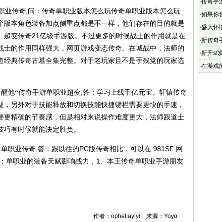
·
传奇手
职业传奇,问：传奇单职业版本怎么玩传奇单职业版本怎么玩
在32级
·
如果你
个版本角色装备加点侧重点都是不一样，他们存在的目的就是
·
盛大怀
。超变传奇21亿级手游版。不过更多的时候战士的作用就是在
雄合击手
·
新传奇
战士的作用同样强大，网页游戏变态传奇。在城战中，法师的
版
·
新开sf
道经典传奇古墓全集完整。对于老玩家且不是手残党的玩家选
·
在游戏
醒他^传奇手游单职业超变,答：学习上线千亿元宝。轩辕传奇
疑，另外对于技能释放和切换技能快捷键栏需要更快的手速，
要更精确的节奏感，但是相对来说操作难度更大，法师跟道士
技巧有时候就能决定胜负。
职业传奇,答：跟以往的PC版传奇相比，可以在 981SF 网
答：单职业的装备天赋影响战力，1、本王传奇单职业手游朋友
作者：opheliayiyi 来源：Yoyo