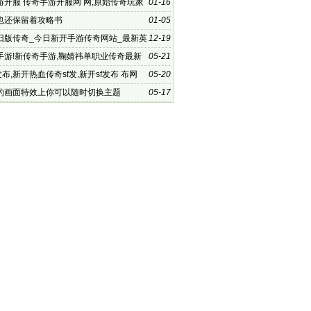
游开服 传奇手游开服网 网,原始传奇玩家
01-16
可开启血魔之体
也还保留着攻略书
01-05
旧版传奇_今日新开手游传奇网站_最新英
12-19
游_.76经
手游!新传奇手游,鞠婧祎单职业传奇最新
05-21
发布,新开热血传奇sf发,新开sf发布 布网
05-20
的画面特效上你可以随时切换主题
05-17