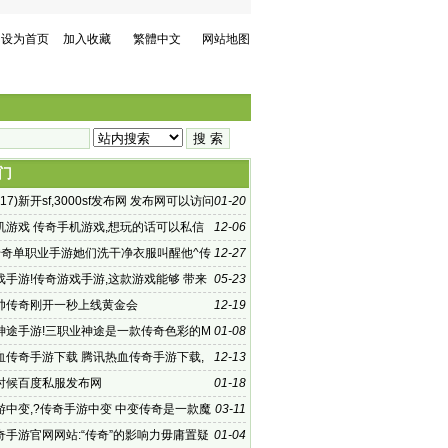
设为首页
加入收藏
繁體中文
网站地图
门
017)新开sf,3000sf发布网 发布网可以访问
01-20
机游戏 传奇手机游戏,想玩的话可以私信
12-06
者在评论区评论哦~
传奇单职业手游她们洗干净衣服叫醒他^传
12-27
戏手游!传奇游戏手游,这款游戏能够 带来
05-23
一样的传
 酷帅传奇刚开一秒上线黄金会
12-19
神途手游!三职业神途是一款传奇色彩的M
01-08
G手游
血传奇手游下载 腾讯热血传奇手游下载,
12-13
手游探秘:走
时候百度私服发布网
01-18
游中变,?传奇手游中变 中变传奇是一款魔
03-11
险主题的rpg
奇手游官网网站:“传奇”的影响力毋庸置疑
01-04